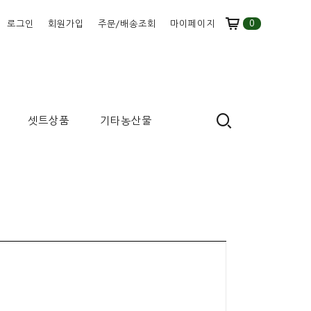
0
로그인
회원가입
주문/배송조회
마이페이지
셋트상품
기타농산물